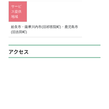
サービ
ス提供
地域
姶良市・薩摩川内市(旧祁答院町)・鹿児島市
(旧吉田町)
アクセス