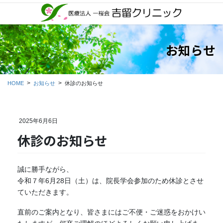
コ
ナ
ン
ビ
テ
ゲ
ン
ー
お知らせ
ツ
シ
に
ョ
移
ン
動
に
HOME
お知らせ
休診のお知らせ
移
動
2025年6月6日
休診のお知らせ
誠に勝手ながら、
令和７年6月28日（土）は、院長学会参加のため休診とさせ
ていただきます。
直前のご案内となり、皆さまにはご不便・ご迷惑をおかけい